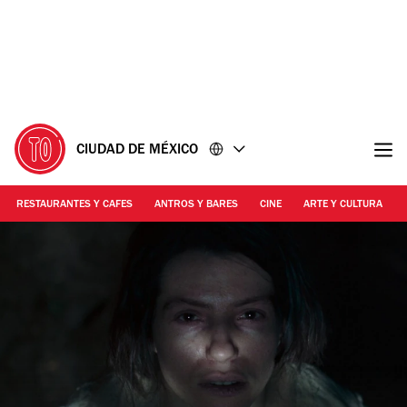
Ir
Ir
al
al
contenido
pie
de
página
CIUDAD DE MÉXICO
RESTAURANTES Y CAFES
ANTROS Y BARES
CINE
ARTE Y CULTURA