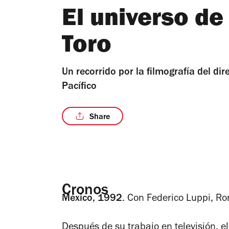
El universo de
Toro
Un recorrido por la filmografía del dir
Pacífico
Share
Cronos
México, 1992
.
Con Federico Luppi, Ro
Después de su trabajo en televisión, e