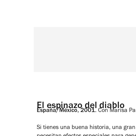
El espinazo del diablo
España/México, 2001
.
Con Marisa Par
Si tienes una buena historia, una gran