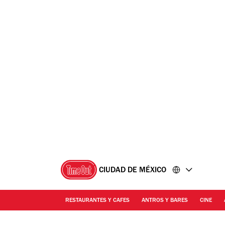
Ir
Ir
al
al
contenido
pie
de
página
CIUDAD DE MÉXICO
RESTAURANTES Y CAFES
ANTROS Y BARES
CINE