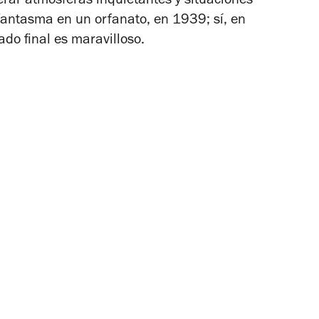
erar atmósferas inquietantes y situaciones
 fantasma en un orfanato, en 1939; sí, en
ado final es maravilloso.