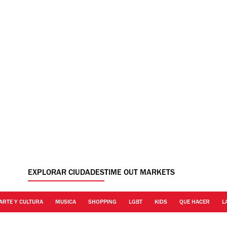
EXPLORAR CIUDADES
TIME OUT MARKETS
ARTE Y CULTURA
MUSICA
SHOPPING
LGBT
KIDS
QUE HACER
L