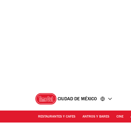
Ir
Ir
al
al
contenido
pie
de
página
CIUDAD DE MÉXICO
RESTAURANTES Y CAFES
ANTROS Y BARES
CINE