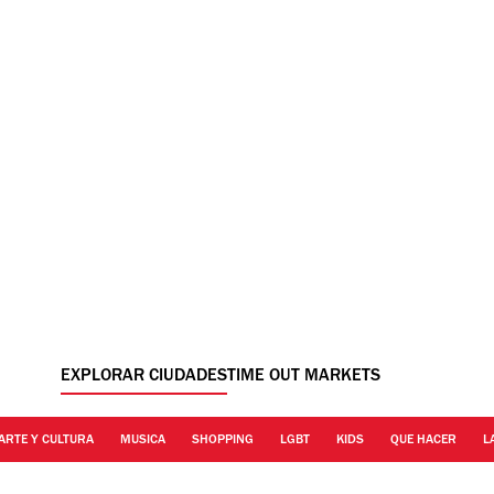
EXPLORAR CIUDADES
TIME OUT MARKETS
ARTE Y CULTURA
MUSICA
SHOPPING
LGBT
KIDS
QUE HACER
L