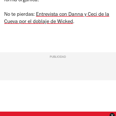
forma orgánica.
No te pierdas:
Entrevista con Danna y Ceci de la
Cueva por el doblaje de Wicked
.
PUBLICIDAD
C