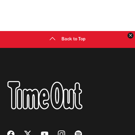
C
Back to Top