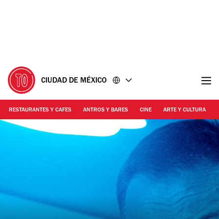
Ir
Ir
al
al
contenido
pie
de
página
CIUDAD DE MÉXICO
RESTAURANTES Y CAFES
ANTROS Y BARES
CINE
ARTE Y CULTURA