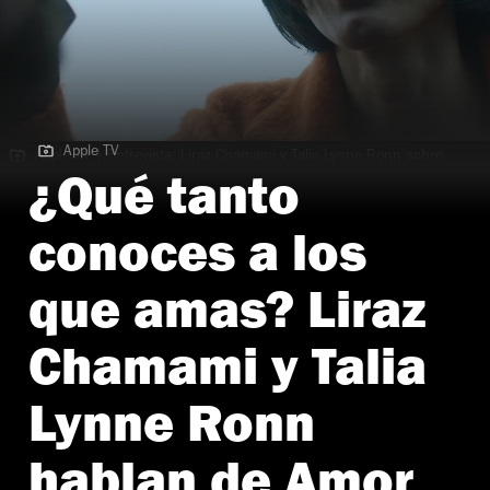
Apple TV
Apple TV | Entrevista: Liraz Chamami y Talia Lynne Ronn sobre
Amor Incondicional
¿Qué tanto
conoces a los
que amas? Liraz
Chamami y Talia
Lynne Ronn
hablan de Amor