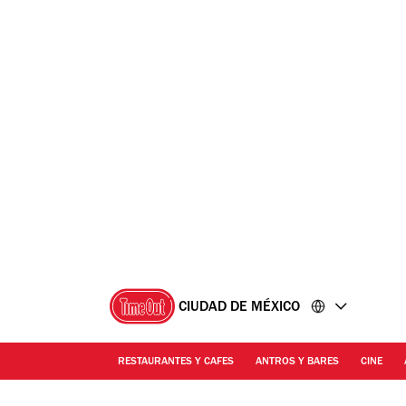
Ir
Ir
al
al
contenido
pie
de
página
CIUDAD DE MÉXICO
RESTAURANTES Y CAFES
ANTROS Y BARES
CINE