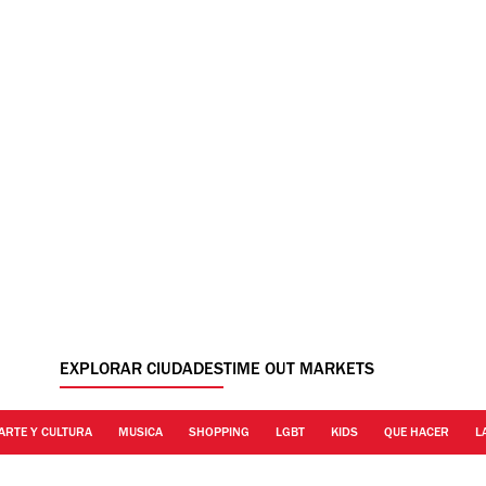
EXPLORAR CIUDADES
TIME OUT MARKETS
ARTE Y CULTURA
MUSICA
SHOPPING
LGBT
KIDS
QUE HACER
L