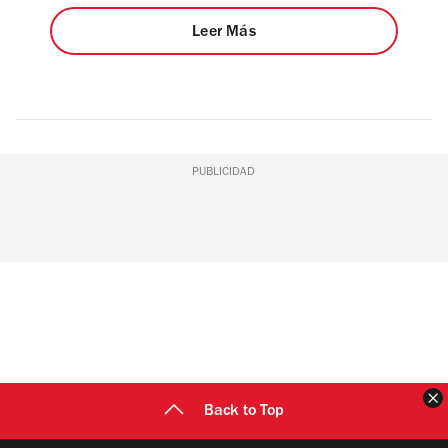
Leer Más
PUBLICIDAD
C
Back to Top