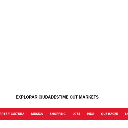
EXPLORAR CIUDADES
TIME OUT MARKETS
ARTE Y CULTURA
MUSICA
SHOPPING
LGBT
KIDS
QUE HACER
L