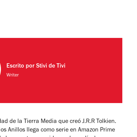
Escrito por
Stivi de Tivi
Writer
d de la Tierra Media que creó J.R.R Tolkien.
los Anillos
llega como serie en Amazon Prime