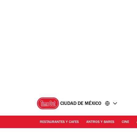
Ir
Ir
al
al
contenido
pie
de
página
CIUDAD DE MÉXICO
RESTAURANTES Y CAFES
ANTROS Y BARES
CINE