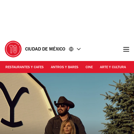
Ir
Ir
al
al
contenido
pie
de
página
CIUDAD DE MÉXICO
RESTAURANTES Y CAFES
ANTROS Y BARES
CINE
ARTE Y CULTURA