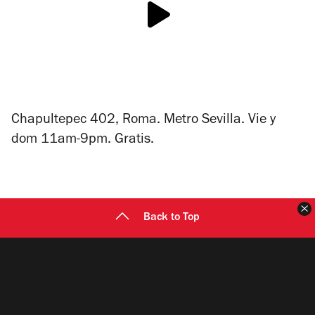
Chapultepec 402, Roma. Metro Sevilla. Vie y
dom 11am-9pm. Gratis.
C
Back to Top