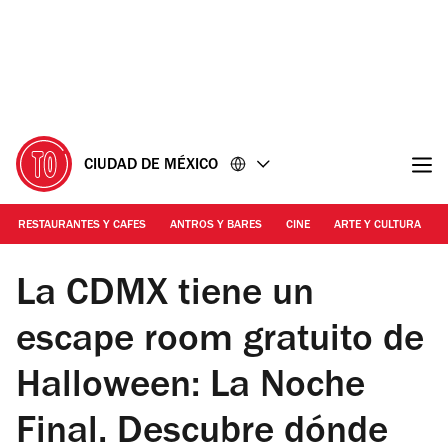
Ir
Ir
al
al
contenido
pie
de
página
CIUDAD DE MÉXICO
RESTAURANTES Y CAFES
ANTROS Y BARES
CINE
ARTE Y CULTURA
Foto: Cortesía Universal Pictures México
La CDMX tiene un
escape room gratuito de
Halloween: La Noche
Final. Descubre dónde