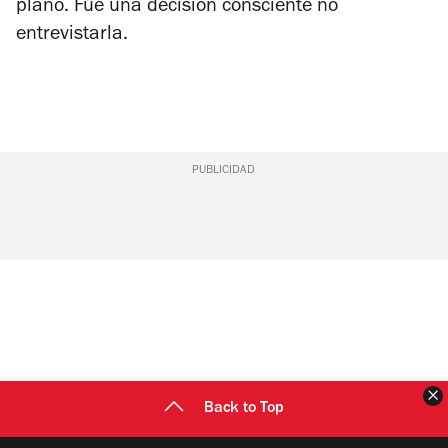
plano. Fue una decisión consciente no
entrevistarla.
PUBLICIDAD
C
Back to Top