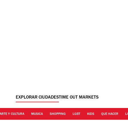
EXPLORAR CIUDADES
TIME OUT MARKETS
ARTE Y CULTURA
MUSICA
SHOPPING
LGBT
KIDS
QUE HACER
L