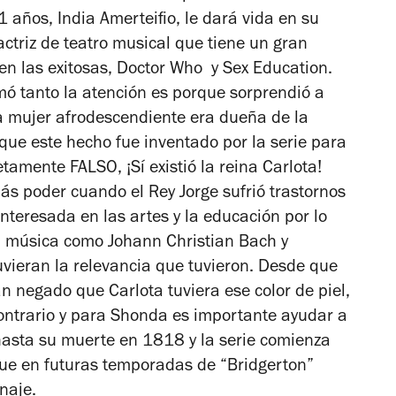
1 años, India Amerteifio, le dará vida en su
actriz de teatro musical que tiene un gran
 en las exitosas,
Doctor Who
y
Sex Education
.
mó tanto la atención es porque sorprendió a
 mujer afrodescendiente era dueña de la
ue este hecho fue inventado por la serie para
tamente FALSO, ¡Sí existió la reina Carlota!
ás poder cuando el Rey Jorge sufrió trastornos
interesada en las artes y la educación por lo
a música como Johann Christian Bach y
ieran la relevancia que tuvieron. Desde que
an negado que Carlota tuviera ese color de piel,
ontrario y para Shonda es importante ayudar a
hasta su muerte en 1818 y la serie comienza
ue en futuras temporadas de “Bridgerton”
onaje.