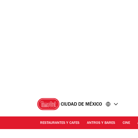
Ir
Ir
al
al
contenido
pie
de
página
CIUDAD DE MÉXICO
RESTAURANTES Y CAFES
ANTROS Y BARES
CINE