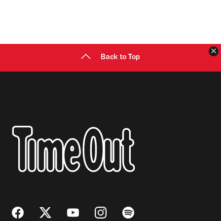
C
Back to Top