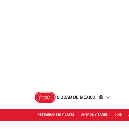
Ir
Ir
al
al
contenido
pie
de
página
CIUDAD DE MÉXICO
RESTAURANTES Y CAFES
ANTROS Y BARES
CINE