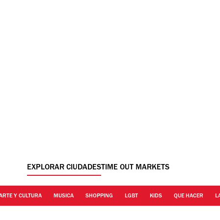
EXPLORAR CIUDADES
TIME OUT MARKETS
ARTE Y CULTURA
MUSICA
SHOPPING
LGBT
KIDS
QUE HACER
L