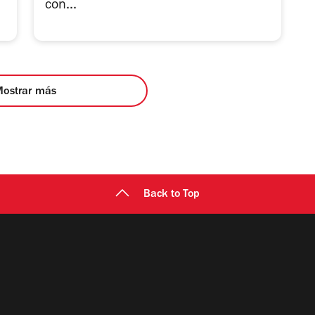
con...
Mostrar más
Back to Top