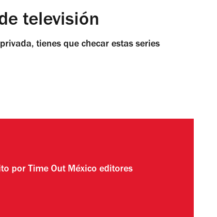
de televisión
o privada, tienes que checar estas series
ito por
Time Out México editores