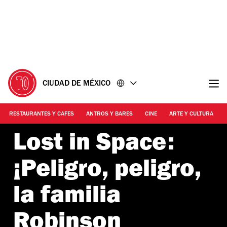
Ir
Ir
al
al
contenido
pie
de
página
CIUDAD DE MÉXICO
RESTAURANTES Y CAFES
ANTROS Y BARES
CINE
ARTE Y CULTURA
Lost in Space:
¡Peligro, peligro,
la familia
Robinson