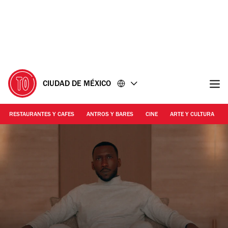
Ir
Ir
al
al
contenido
pie
de
página
CIUDAD DE MÉXICO
RESTAURANTES Y CAFES
ANTROS Y BARES
CINE
ARTE Y CULTURA