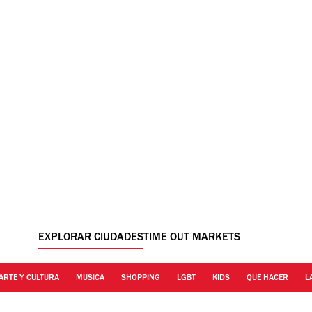
EXPLORAR CIUDADES
TIME OUT MARKETS
ARTE Y CULTURA
MUSICA
SHOPPING
LGBT
KIDS
QUE HACER
L