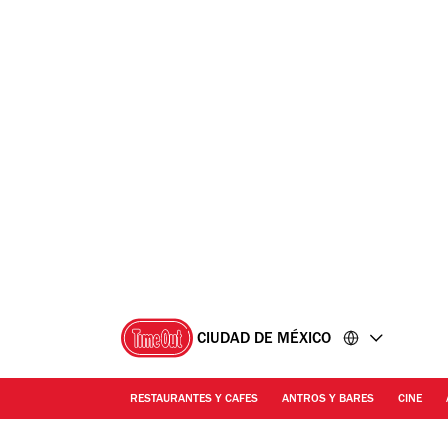
Ir
Ir
al
al
contenido
pie
de
página
CIUDAD DE MÉXICO
RESTAURANTES Y CAFES
ANTROS Y BARES
CINE