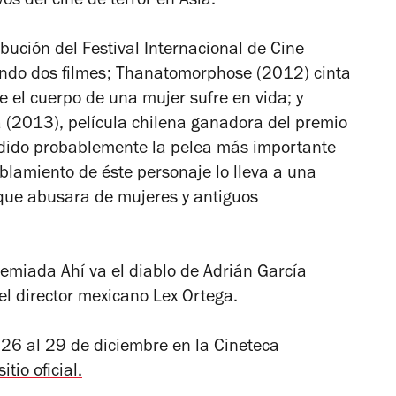
os del cine de terror en Asia.
ibución del Festival Internacional de Cine
ando dos filmes;
Thanatomorphose
(2012) cinta
 el cuerpo de una mujer sufre en vida; y
ra (2013),
película chilena ganadora del premio
dido probablemente la pelea más importante
oblamiento de éste personaje lo lleva a una
 que abusara de mujeres y antiguos
premiada
Ahí va el diablo
de Adrián García
el director mexicano Lex Ortega.
 26 al 29 de diciembre en la Cineteca
sitio oficial.