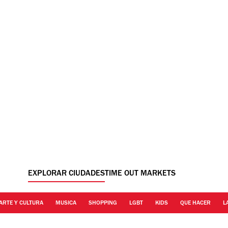
EXPLORAR CIUDADES
TIME OUT MARKETS
ARTE Y CULTURA
MUSICA
SHOPPING
LGBT
KIDS
QUE HACER
L