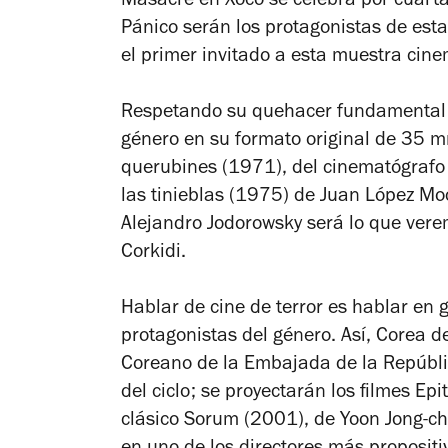
Masacre en Xoco se celebra por cuarta
Pánico serán los protagonistas de est
el primer invitado a esta muestra cine
Respetando su quehacer fundamental -e
género en su formato original de 35 m
querubines
(1971), del cinematógrafo 
las tinieblas
(1975) de Juan López M
Alejandro Jodorowsky será lo que vere
Corkidi.
Hablar de cine de terror es hablar en 
protagonistas del género. Así, Corea d
Coreano de la Embajada de la Repúbli
del ciclo; se proyectarán los filmes
Epi
clásico
Sorum
(2001), de Yoon Jong-ch