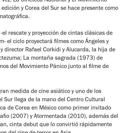
 vez. La Cineteca Nacional y el Movimiento
a edición y Corea del Sur se hace presente como
matográfica.
l rescate y proyección de cintas clásicas de
m- el ciclo proyectará filmes como
Ángeles y
y director Rafael Corkidi y
Alucarda, la hija de
octezuma;
La montaña sagrada
(1973) de
mos del Movimiento Pánico junto al filme de
gran medida de cine asiático y uno de los
el Sur llega de la mano del Centro Cultural
ca de Corea en México como primer invitado
tafio (2007)
y
Atormentada (2010),
además del
an, cinta debut que lo convirtió rápidamente