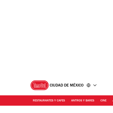
Ir
Ir
al
al
contenido
pie
de
página
CIUDAD DE MÉXICO
RESTAURANTES Y CAFES
ANTROS Y BARES
CINE