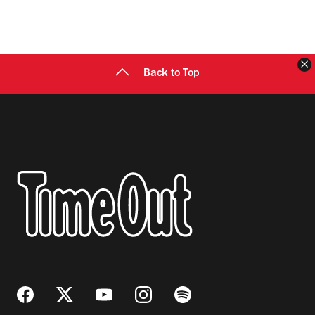
C
Back to Top