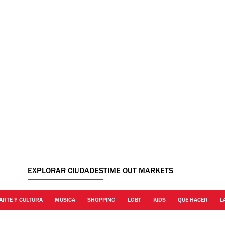
EXPLORAR CIUDADES
TIME OUT MARKETS
ARTE Y CULTURA
MUSICA
SHOPPING
LGBT
KIDS
QUE HACER
L