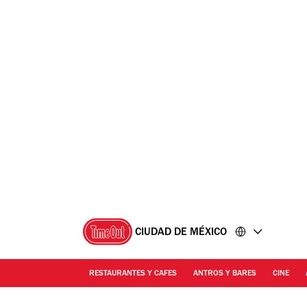
Ir
Ir
al
al
contenido
pie
de
página
CIUDAD DE MÉXICO
RESTAURANTES Y CAFES
ANTROS Y BARES
CINE