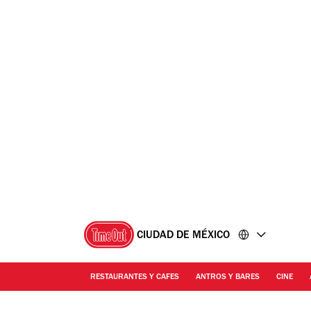
Ir
Ir
al
al
contenido
pie
de
página
CIUDAD DE MÉXICO
RESTAURANTES Y CAFES
ANTROS Y BARES
CINE