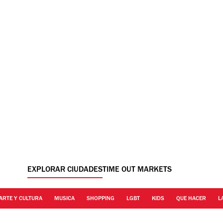
EXPLORAR CIUDADES
TIME OUT MARKETS
ARTE Y CULTURA
MUSICA
SHOPPING
LGBT
KIDS
QUE HACER
L