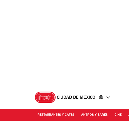
Ir
Ir
al
al
contenido
pie
de
página
CIUDAD DE MÉXICO
RESTAURANTES Y CAFES
ANTROS Y BARES
CINE