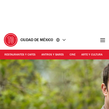
Ir
Ir
al
al
contenido
pie
de
página
CIUDAD DE MÉXICO
RESTAURANTES Y CAFES
ANTROS Y BARES
CINE
ARTE Y CULTURA