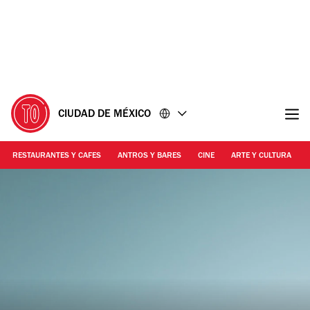
Ir
Ir
al
al
contenido
pie
de
página
CIUDAD DE MÉXICO
RESTAURANTES Y CAFES
ANTROS Y BARES
CINE
ARTE Y CULTURA