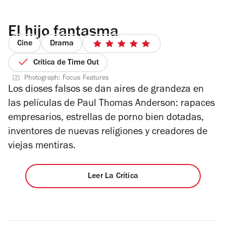
El hijo fantasma
Cine
Drama
5
de
Crítica de Time Out
5
Photograph: Focus Features
estrellas
Los dioses falsos se dan aires de grandeza en
las películas de Paul Thomas Anderson: rapaces
empresarios, estrellas de porno bien dotadas,
inventores de nuevas religiones y creadores de
viejas mentiras.
Leer La Crítica