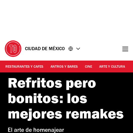
Ir
Ir
al
al
contenido
pie
de
página
CIUDAD DE MÉXICO
RESTAURANTES Y CAFES
ANTROS Y BARES
CINE
ARTE Y CULTURA
Refritos pero
bonitos: los
mejores remakes
El arte de homenajear