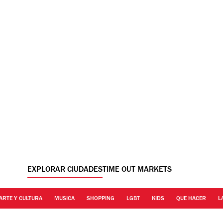
EXPLORAR CIUDADES
TIME OUT MARKETS
ARTE Y CULTURA
MUSICA
SHOPPING
LGBT
KIDS
QUE HACER
L