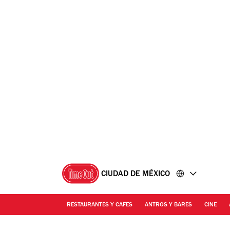
Ir
Ir
al
al
contenido
pie
de
página
CIUDAD DE MÉXICO
RESTAURANTES Y CAFES
ANTROS Y BARES
CINE