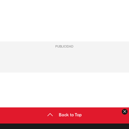
PUBLICIDAD
C
Back to Top