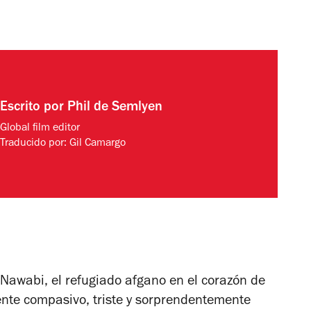
Escrito por
Phil de Semlyen
Global film editor
Traducido por:
Gil Camargo
Nawabi, el refugiado afgano en el corazón de
te compasivo, triste y sorprendentemente