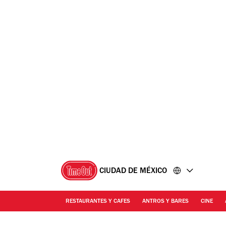
Ir
Ir
al
al
contenido
pie
de
página
CIUDAD DE MÉXICO
RESTAURANTES Y CAFES
ANTROS Y BARES
CINE