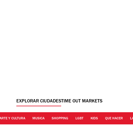
EXPLORAR CIUDADES
TIME OUT MARKETS
ARTE Y CULTURA
MUSICA
SHOPPING
LGBT
KIDS
QUE HACER
L