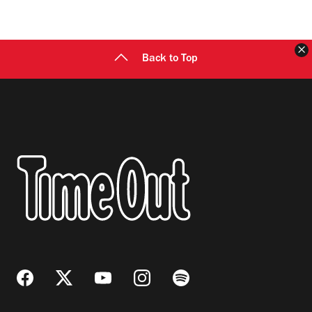
C
Back to Top