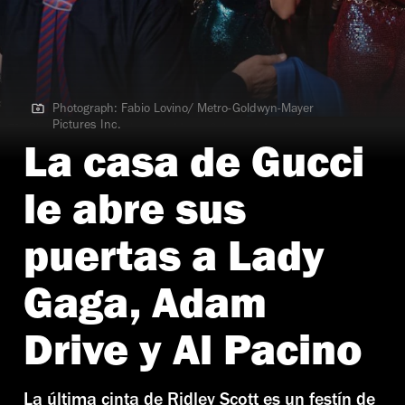
Photograph: Fabio Lovino/ Metro-Goldwyn-Mayer
Pictures Inc.
Photograph: Fabio Lovino/ Metro-Goldwyn-Mayer Pictures Inc.
La casa de Gucci
le abre sus
puertas a Lady
Gaga, Adam
Drive y Al Pacino
La última cinta de Ridley Scott es un festín de