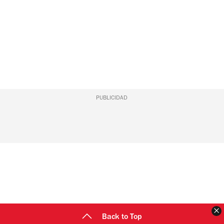
PUBLICIDAD
C
Back to Top