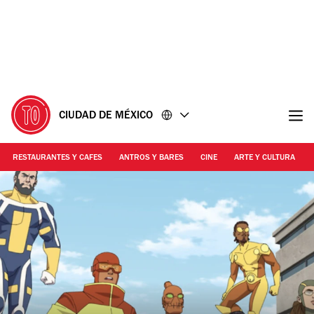
Ir
Ir
al
al
contenido
pie
de
página
CIUDAD DE MÉXICO
RESTAURANTES Y CAFES
ANTROS Y BARES
CINE
ARTE Y CULTURA