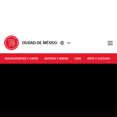
Ir
Ir
al
al
contenido
pie
de
página
CIUDAD DE MÉXICO
RESTAURANTES Y CAFES
ANTROS Y BARES
CINE
ARTE Y CULTURA