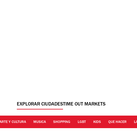
EXPLORAR CIUDADES
TIME OUT MARKETS
ARTE Y CULTURA
MUSICA
SHOPPING
LGBT
KIDS
QUE HACER
L