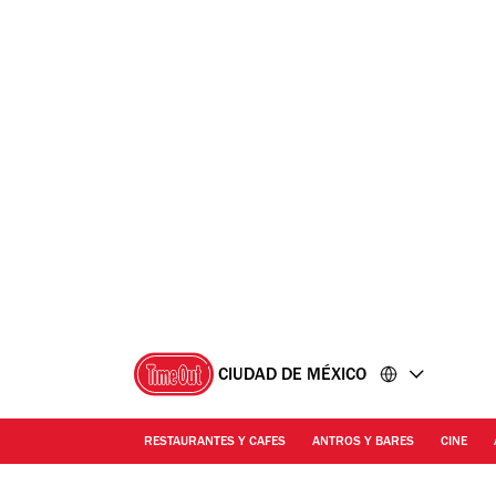
Ir
Ir
al
al
contenido
pie
de
página
CIUDAD DE MÉXICO
RESTAURANTES Y CAFES
ANTROS Y BARES
CINE