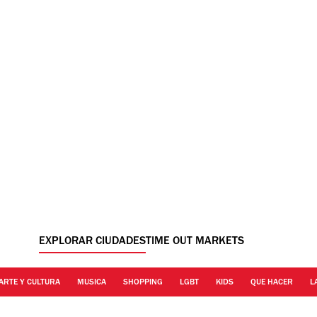
EXPLORAR CIUDADES
TIME OUT MARKETS
ARTE Y CULTURA
MUSICA
SHOPPING
LGBT
KIDS
QUE HACER
L