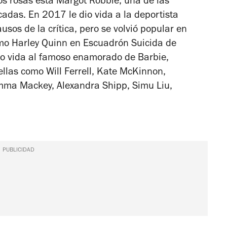
os rosas está Margot Robbie, una de las
cadas. En 2017 le dio vida a la deportista
ausos de la crítica, pero se volvió popular en
omo Harley Quinn en
Escuadrón Suicida
de
dio vida al famoso enamorado de Barbie,
llas como Will Ferrell, Kate McKinnon,
Emma Mackey, Alexandra Shipp, Simu Liu,
PUBLICIDAD