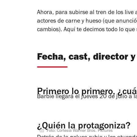
Ahora, para subirse al tren de los live
actores de carne y hueso (que anunci
cambios). Aquí te decimos todo lo qu
Fecha, cast, director 
Primero lo primero, ¿cu
Barbie
llegará el jueves 20 de julio a 
¿Quién la protagoniza?
Foto: Cortesía Warner Bros. Pictures