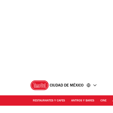
Ir
Ir
al
al
contenido
pie
de
página
CIUDAD DE MÉXICO
RESTAURANTES Y CAFES
ANTROS Y BARES
CINE