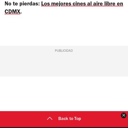
No te pierdas:
Los mejores cines al aire libre en
CDMX
.
PUBLICIDAD
C
Back to Top