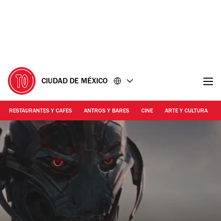
Ir
Ir
al
al
contenido
pie
de
página
CIUDAD DE MÉXICO
RESTAURANTES Y CAFES
ANTROS Y BARES
CINE
ARTE Y CULTURA