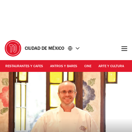
Ir
Ir
al
al
contenido
pie
de
página
CIUDAD DE MÉXICO
RESTAURANTES Y CAFES
ANTROS Y BARES
CINE
ARTE Y CULTURA