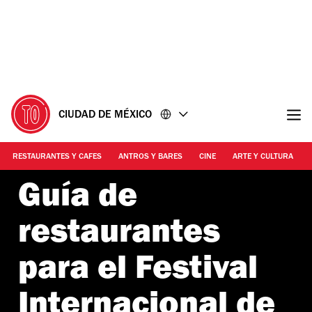
Ir
Ir
al
al
contenido
pie
de
página
CIUDAD DE MÉXICO
RESTAURANTES Y CAFES
ANTROS Y BARES
CINE
ARTE Y CULTURA
Guía de
restaurantes
para el Festival
Internacional de