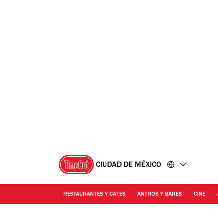
Ir
Ir
al
al
contenido
pie
de
página
CIUDAD DE MÉXICO
RESTAURANTES Y CAFES
ANTROS Y BARES
CINE