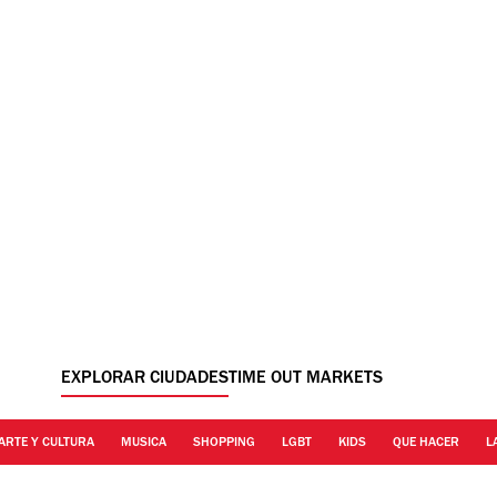
EXPLORAR CIUDADES
TIME OUT MARKETS
ARTE Y CULTURA
MUSICA
SHOPPING
LGBT
KIDS
QUE HACER
L