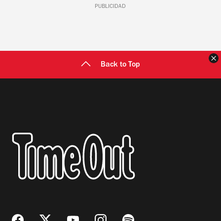
PUBLICIDAD
C
Back to Top