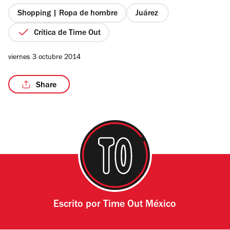
5
estrellas
Shopping | Ropa de hombre
Juárez
Crítica de Time Out
viernes 3 octubre 2014
Share
Escrito por
Time Out México