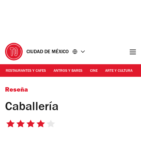
Ir
Ir
al
al
contenido
pie
de
página
CIUDAD DE MÉXICO
RESTAURANTES Y CAFES
ANTROS Y BARES
CINE
ARTE Y CULTURA
Foto: Alejandra Cabajal
Reseña
Caballería
4
de