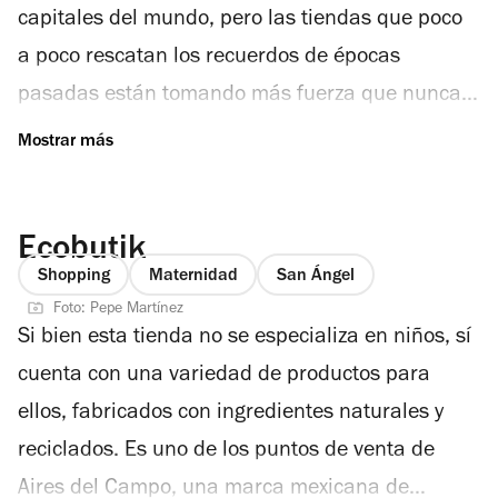
capitales del mundo, pero las tiendas que poco
a poco rescatan los recuerdos de épocas
pasadas están tomando más fuerza que nunca.
Un ejemplo de lo anterior es La Vintagería, un
espacio dentro del Mercado del Carmen que
combina lo mejor de dos mundos: antigüedades
Ecobutik
y marcas emergentes de diseño nacional. El
Shopping
Maternidad
San Ángel
proyecto fue creado por Lorena y Mariana
Foto: Pepe Martínez
Caballero quienes tuvieron la idea de abrir una
Si bien esta tienda no se especializa en niños, sí
tienda que impulsara la venta de productos
cuenta con una variedad de productos para
mexicanos como Osadía, Sideralis, Nina Koba
ellos, fabricados con ingredientes naturales y
Studio, Candil de la Calle; y por otro lado,
reciclados. Es uno de los puntos de venta de
reliquias como básculas, ventiladores, cajas
Aires del Campo, una marca mexicana de