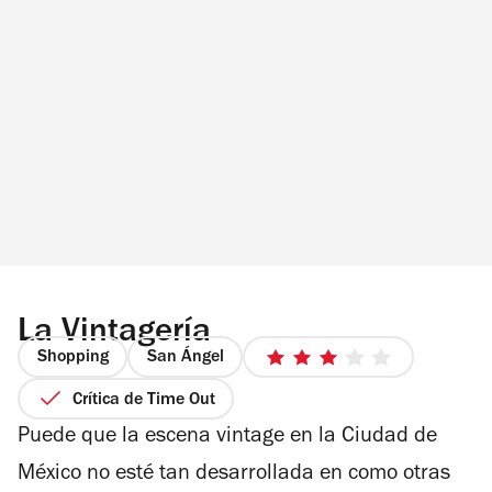
horas.
La Vintagería
Shopping
San Ángel
3
de
Crítica de Time Out
5
Puede que la escena vintage en la Ciudad de
estrellas
México no esté tan desarrollada en como otras