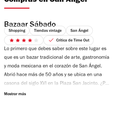
Compras en San Ángel
Bazaar Sábado
Shopping
Tiendas vintage
San Ángel
Crítica de Time Out
4
Lo primero que debes saber sobre este lugar es
de
5
que es un bazar tradicional de arte, gastronomía
estrellas
y moda mexicana en el corazón de San Ángel.
Abrió hace más de 50 años y se ubica en una
casona del siglo XVI en la Plaza San Jacinto. ¿Por
qué ir? Muy simple, el bazar resguarda una
amplia oferta de piezas artesanales que
comparten la tradición mexicana como