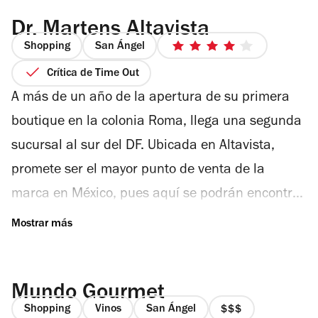
para que te lo pruebes con toda la calma del
Dr. Martens Altavista
mundo. No te vayas de la tienda...
Shopping
San Ángel
4
de
Crítica de Time Out
5
A más de un año de la apertura de su primera
estrellas
boutique en la colonia Roma, llega una segunda
sucursal al sur del DF. Ubicada en Altavista,
promete ser el mayor punto de venta de la
marca en México, pues aquí se podrán encontrar
modelos de la colección Made In England que no
se distribuían anteriormente en ninguna otra
tienda y de otras líneas exclusivas del calzado
Mundo Gourmet
inglés nunca antes vendidas en el país, como
Shopping
Vinos
San Ángel
colaboraciones especiales que suelen tener con
precio