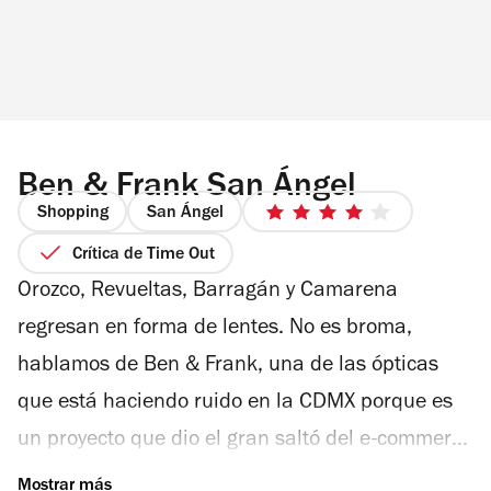
Ben & Frank San Ángel
Shopping
San Ángel
4
de
Crítica de Time Out
5
Orozco, Revueltas, Barragán y Camarena
estrellas
regresan en forma de lentes. No es broma,
hablamos de Ben & Frank, una de las ópticas
que está haciendo ruido en la CDMX porque es
un proyecto que dio el gran saltó del e-commerce
a tienda física. La primera óptica se encuentra