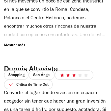
Si nos movemos un poco de esa zona Industrial
de
5
en la que se convirtió la Roma, Condesa,
estrellas
Polanco o el Centro Histórico, podemos
encontrar muchos otros rincones de nuestra
ciudad con opciones encantadoras. Uno de estos
lugares, ubicado en la zona sur del Distrito
Federal, es la colonia de San Ángel, donde las
calles tienen ese toque rústico y pintoresco de lo
Dupuis Altavista
que fueron las antiguas colonias de la ciudad.
Shopping
San Ángel
Las diseñadoras Cynthia Yee y Bárbara Betanzos
3
de
Crítica de Time Out
son las responsables de este nuevo concepto al
5
Convertir el lugar donde vives en un espacio
sur de la ciudad, quienes buscan dar apoyo al
estrellas
acogedor sin tener que hacer una gran inversión
talento nacional con una selección de
es una tarea difícil y, por supuesto, agotadora. Si