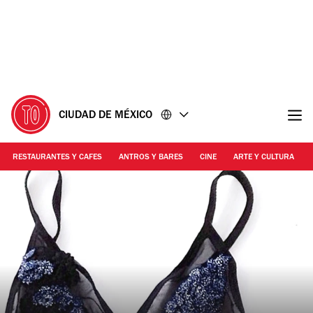
Ir
Ir
al
al
contenido
pie
de
página
CIUDAD DE MÉXICO
RESTAURANTES Y CAFES
ANTROS Y BARES
CINE
ARTE Y CULTURA