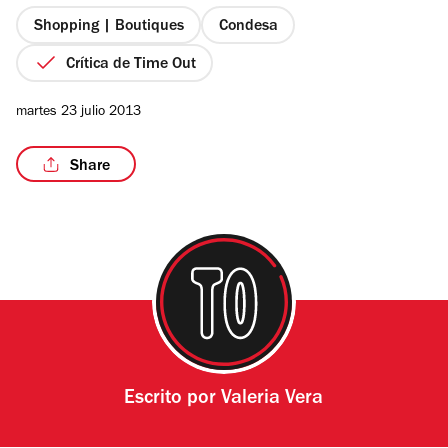
5
estrellas
Shopping | Boutiques
Condesa
Crítica de Time Out
martes 23 julio 2013
Share
Escrito por
Valeria Vera