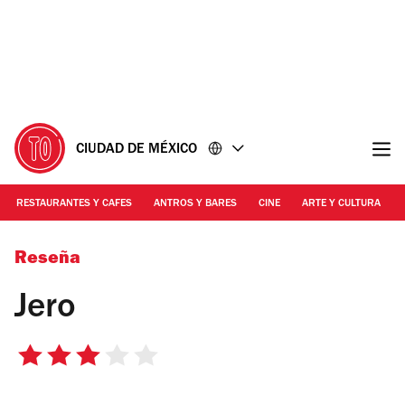
Ir
Ir
al
al
contenido
pie
de
página
CIUDAD DE MÉXICO
RESTAURANTES Y CAFES
ANTROS Y BARES
CINE
ARTE Y CULTURA
Foto: Alejandra Carbajal
Reseña
Jero
3
de