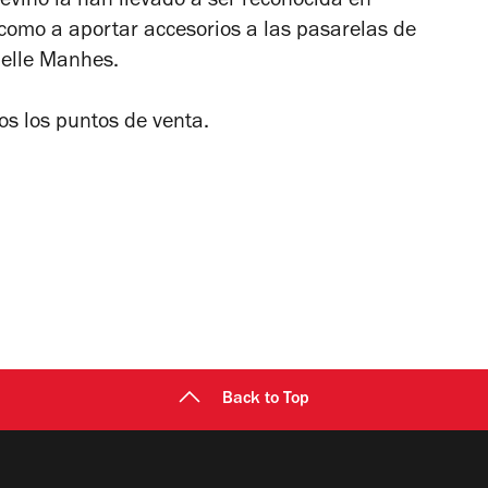
reviño la han llevado a ser reconocida en
 como a aportar accesorios a las pasarelas de
belle Manhes.
s los puntos de venta.
Back to Top