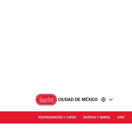
Ir
Ir
al
al
contenido
pie
de
página
CIUDAD DE MÉXICO
RESTAURANTES Y CAFES
ANTROS Y BARES
CINE