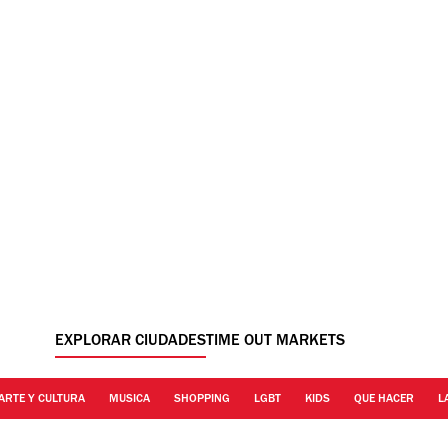
EXPLORAR CIUDADES
TIME OUT MARKETS
ARTE Y CULTURA
MUSICA
SHOPPING
LGBT
KIDS
QUE HACER
L