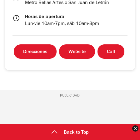
Metro Bellas Artes o San Juan de Letrán
Horas de apertura
Lun-vie 10am-7pm, sáb 10am-3pm
Direcciones
Website
Call
PUBLICIDAD
C
Back to Top