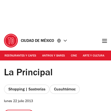
Ir
Ir
al
al
contenido
pie
de
página
CIUDAD DE MÉXICO
RESTAURANTES Y CAFES
ANTROS Y BARES
CINE
ARTE Y CULTURA
Foto: Erika Miranda
La Principal
Shopping | Sastrerías
Cuauhtémoc
lunes 22 julio 2013