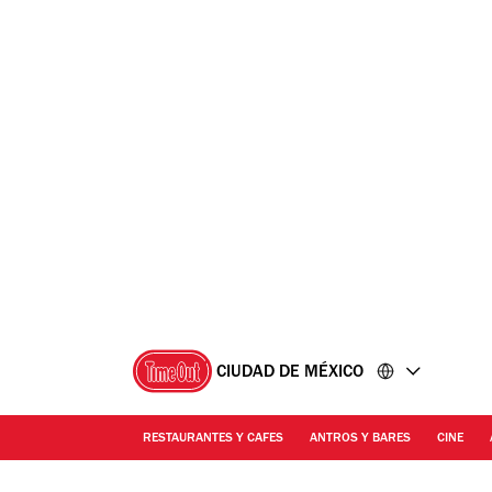
Ir
Ir
al
al
contenido
pie
de
página
CIUDAD DE MÉXICO
RESTAURANTES Y CAFES
ANTROS Y BARES
CINE