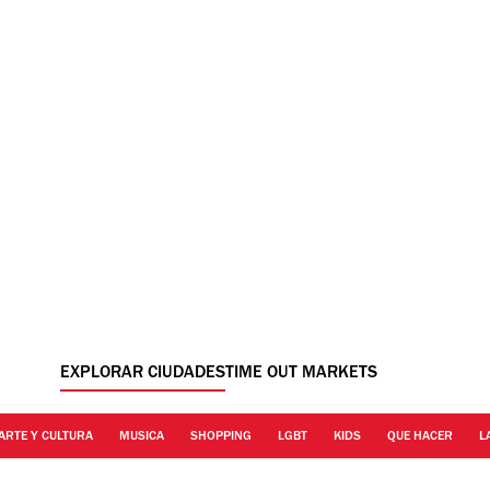
EXPLORAR CIUDADES
TIME OUT MARKETS
ARTE Y CULTURA
MUSICA
SHOPPING
LGBT
KIDS
QUE HACER
L