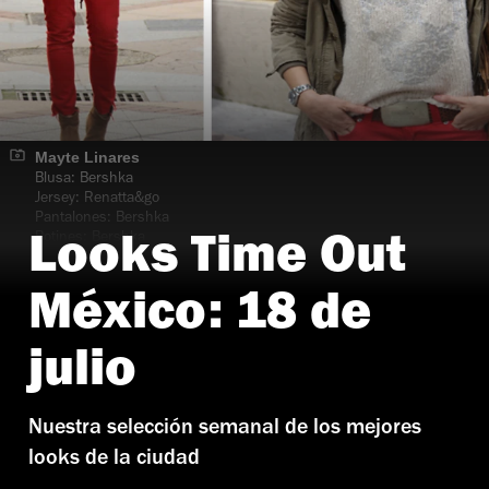
Mayte Linares
Blusa: Bershka
Jersey: Renatta&go
Pantalones: Bershka
Botines: Bershka
Looks Time Out
Pulseras: Stradivarius
México: 18 de
julio
Nuestra selección semanal de los mejores
looks de la ciudad