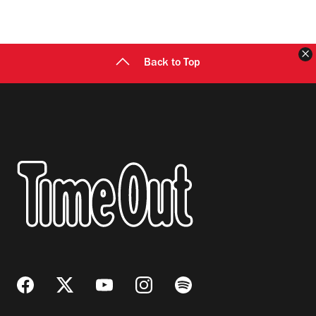
C
Back to Top