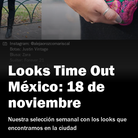
Instagram: @alejaorozcomariscal
Botas: Justin Vintage
Blusa: Zara
Suéter: Forever 21
Anillo: Rincón de la Abuela
Looks Time Out
Monedero: Artesanal
México: 18 de
noviembre
Nuestra selección semanal con los looks que
encontramos en la ciudad