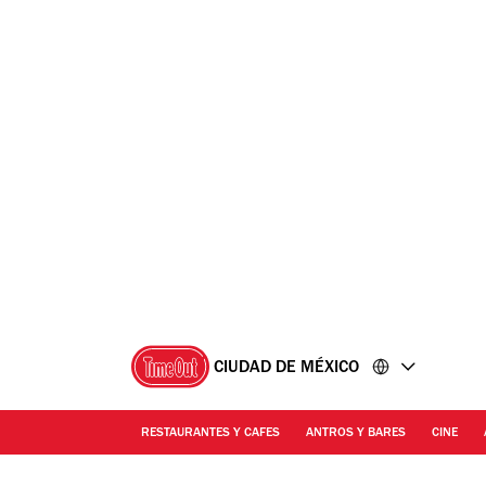
Ir
Ir
al
al
contenido
pie
de
página
CIUDAD DE MÉXICO
RESTAURANTES Y CAFES
ANTROS Y BARES
CINE