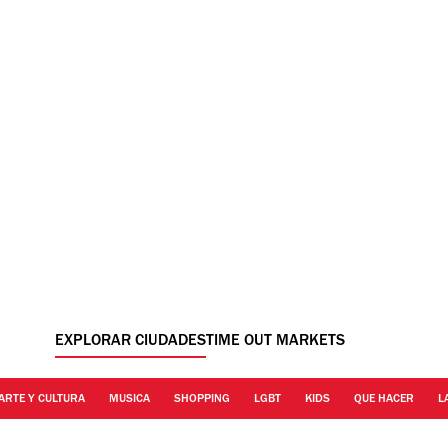
EXPLORAR CIUDADES
TIME OUT MARKETS
ARTE Y CULTURA
MUSICA
SHOPPING
LGBT
KIDS
QUE HACER
L